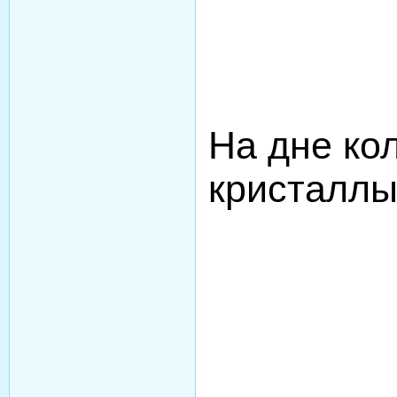
На дне ко
кристалл