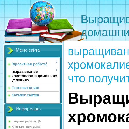
Выращив
домашни
выращиван
Меню сайта
хромокали
!проектная работа!
выращивание
что получи
кристаллов в домашних
условиях
Гостевая книга
Выращ
Каталог сайтов
Информация
хромок
Над чем работаю
[9]
Кристалл недели
[8]