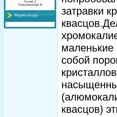
Гостей:
1
Пользователей:
0
затравки к
Форма входа
квасцов.Де
хромокалие
маленькие 
собой пор
кристаллов
насыщенны
(алюмокал
квасцов) э