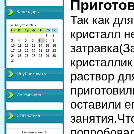
Пригото
Календарь
Так как дл
«
Август 2026
»
кристалл
н
Пн
Вт
Ср
Чт
Пт
Сб
Вс
1
2
3
4
5
6
7
8
9
затравка(З
10
11
12
13
14
15
16
17
18
19
20
21
22
23
24
25
26
27
28
29
30
кристаллик
31
раствор дл
Опубликовать
приготовил
Интересное
оставили е
занятия.Чт
Статистика
попробовал
Онлайн всего:
1