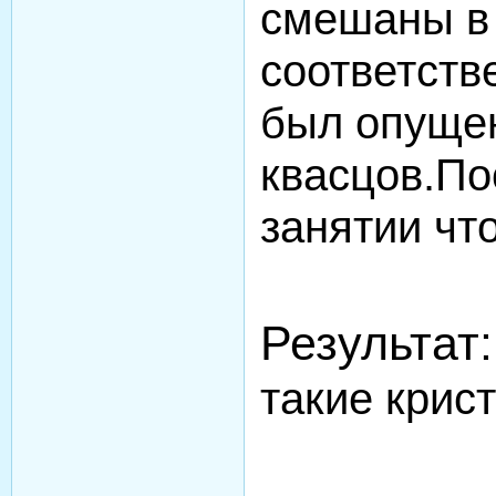
смешаны в 
соответств
был опуще
квасцов.П
занятии чт
Результат:
такие крис