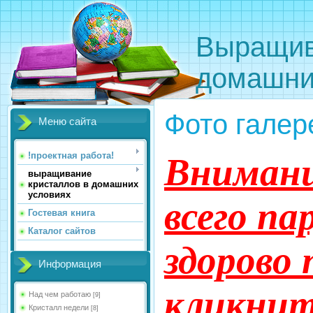
Выращив
домашни
Фото галер
Меню сайта
!проектная работа!
Внимани
выращивание
кристаллов в домашних
условиях
всего па
Гостевая книга
Каталог сайтов
здорово
Информация
кликнит
Над чем работаю
[9]
Кристалл недели
[8]