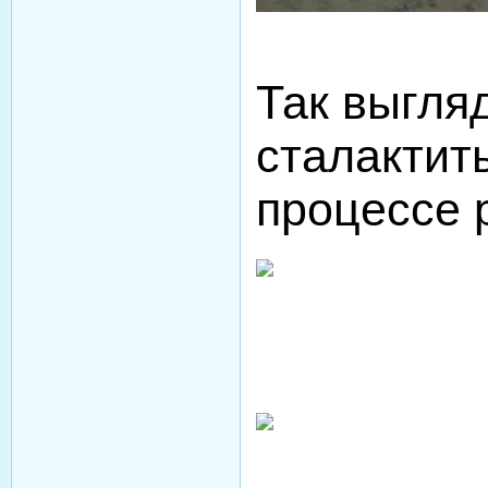
Так выгля
сталактит
процессе 